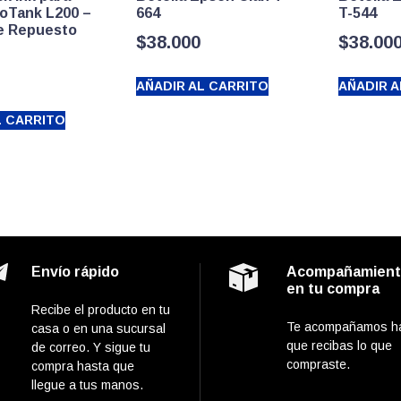
oTank L200 –
664
T-544
de Repuesto
$
38.000
$
38.00
AÑADIR AL CARRITO
AÑADIR A
L CARRITO
Envío rápido
Acompañamien
en tu compra
Recibe el producto en tu
Te acompañamos h
casa o en una sucursal
que recibas lo que
de correo. Y sigue tu
compraste.
compra hasta que
llegue a tus manos.