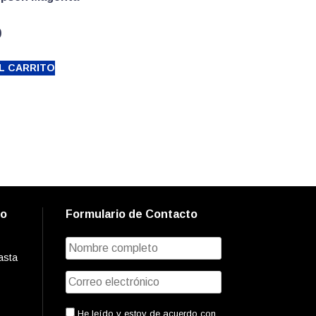
0
L CARRITO
to
Formulario de Contacto
asta
He leído y estoy de acuerdo con