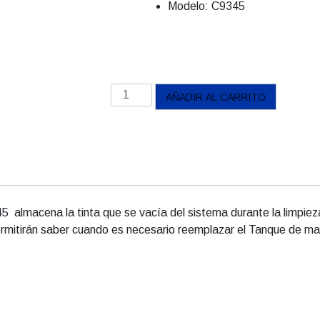
Modelo:
C9345
Tanque
AÑADIR AL CARRITO
de
Mantenimiento
Epson
C9345
cantidad
 almacena la tinta que se vacía del sistema durante la limpiez
permitirán saber cuando es necesario reemplazar el Tanque de m