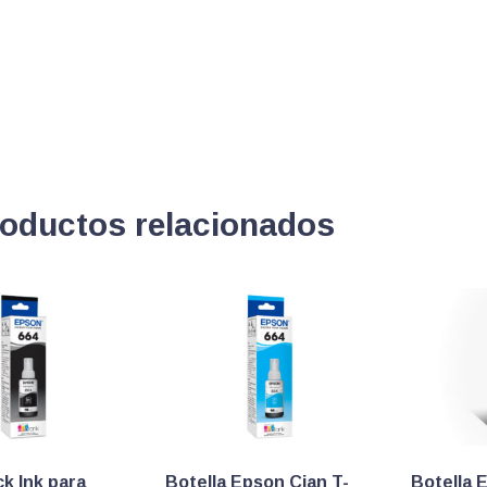
oductos relacionados
ck Ink para
Botella Epson Cian T-
Botella 