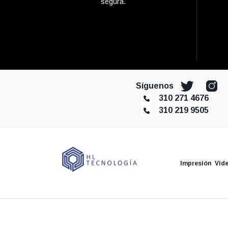
segura.
Síguenos
310 271 4676
310 219 9505
Impresión
Vid