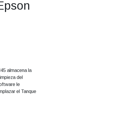
Epson
345 almacena la
limpieza del
oftware le
mplazar el Tanque