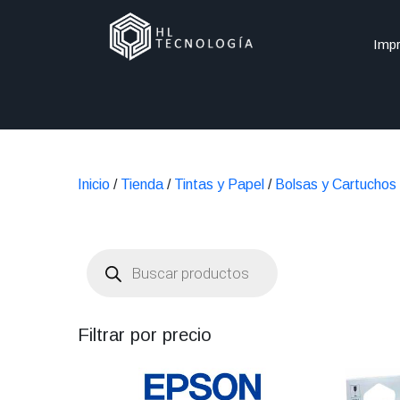
Impr
Inicio
/
Tienda
/
Tintas y Papel
/
Bolsas y Cartuchos
Búsqueda
de
productos
Filtrar por precio