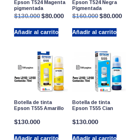
Epson T524 Magenta
Epson T524 Negra
pigmentada
Pigmentada
El
El
El
El
$
130.000
$
80.000
$
160.000
$
80.000
precio
precio
precio
precio
original
actual
original
actual
Añadir al carrito
Añadir al carrito
era:
es:
era:
es:
$130.000.
$80.000.
$160.000.
$80.000.
Botella de tinta
Botella de tinta
Epson T555 Amarillo
Epson T555 Cian
$
130.000
$
130.000
Añadir al carrito
Añadir al carrito