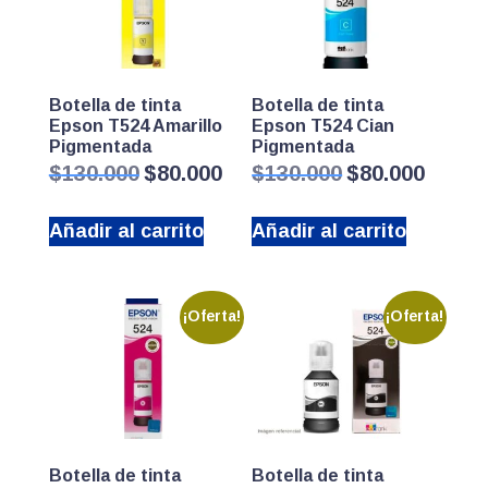
Botella de tinta
Botella de tinta
Epson T524 Amarillo
Epson T524 Cian
Pigmentada
Pigmentada
El
El
El
El
$
130.000
$
80.000
$
130.000
$
80.000
precio
precio
precio
precio
original
actual
original
actual
Añadir al carrito
Añadir al carrito
era:
es:
era:
es:
$130.000.
$80.000.
$130.000.
$80.000.
¡Oferta!
¡Oferta!
Botella de tinta
Botella de tinta