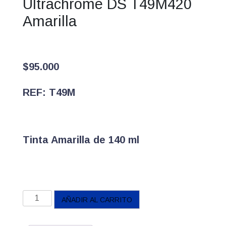
Ultrachrome DS T49M420
Amarilla
$
95.000
REF: T49M
Tinta Amarilla de 140 ml
Botella
AÑADIR AL CARRITO
de
tinta