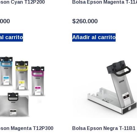
pson Cyan T12P200
Bolsa Epson Magenta T-11
.000
$
260.000
l carrito
Añadir al carrito
pson Magenta T12P300
Bolsa Epson Negra T-11B1