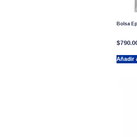
Bolsa E
$
790.0
Añadir a