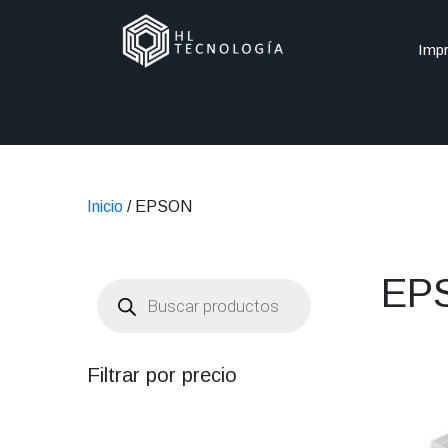
Impr
Inicio
/ EPSON
EP
Búsqueda
de
productos
Filtrar por precio