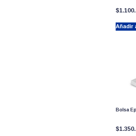
$
1.100
Añadir a
Bolsa E
$
1.350