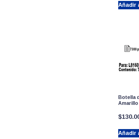
Añadir a
Botella 
Amarillo
$
130.0
Añadir a