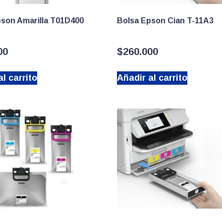
pson Amarilla T01D400
Bolsa Epson Cian T-11A3
00
$
260.000
l carrito
Añadir al carrito