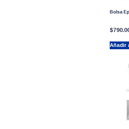
Bolsa E
$
790.0
Añadir a