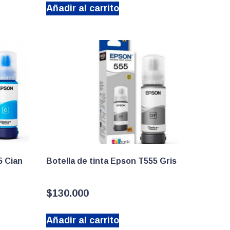
Añadir al carrito
era:
es:
.
$160.000.
$80.000.
5 Cian
Botella de tinta Epson T555 Gris
$
130.000
Añadir al carrito