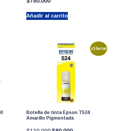
$
780.000
Añadir al carrito
¡Oferta!
00
Botella de tinta Epson T524
Amarillo Pigmentada
El
El
$
130.000
$
80.000