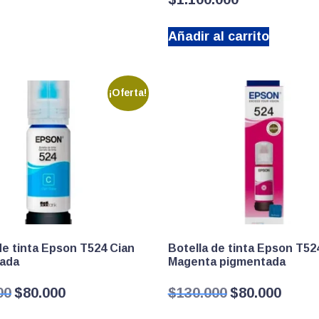
Añadir al carrito
¡Oferta!
de tinta Epson T524 Cian
Botella de tinta Epson T52
ada
Magenta pigmentada
El
El
El
El
00
$
80.000
$
130.000
$
80.000
precio
precio
precio
precio
original
actual
original
actual