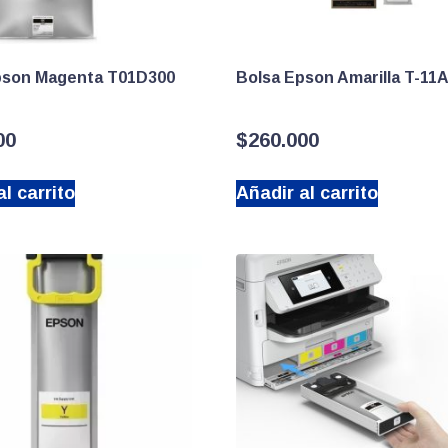
pson Magenta T01D300
Bolsa Epson Amarilla T-11
00
$
260.000
l carrito
Añadir al carrito