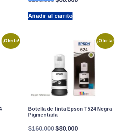
precio
precio
original
actual
Añadir al carrito
era:
es:
$130.000.
$80.000.
¡Oferta!
¡Oferta!
4
Botella de tinta Epson T524 Negra
Pigmentada
El
El
$
160.000
$
80.000
precio
precio
original
actual