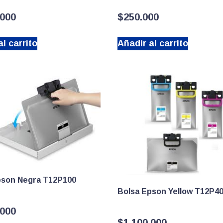
.000
$
250.000
l carrito
Añadir al carrito
pson Negra T12P100
Bolsa Epson Yellow T12P4
.000
$
1.100.000