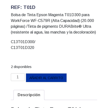
REF: T01D
Bolsa de Tinta Epson Magenta T01D300 para
WorkForce WF-C579R (Alta Capacidad) (20.000
páginas) /Tinta de pigmento DURABrite® Ultra
(resistente al agua, las manchas y la decoloración)
C13T01D300/
C13T01D320
2 disponibles
Bolsa
AÑADIR AL CARRITO
Epson
Magenta
T01D300
Descripción
cantidad