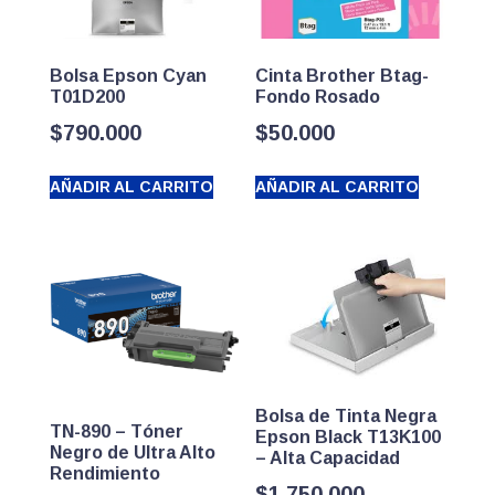
Bolsa Epson Cyan
Cinta Brother Btag-
T01D200
Fondo Rosado
$
790.000
$
50.000
AÑADIR AL CARRITO
AÑADIR AL CARRITO
Bolsa de Tinta Negra
TN-890 – Tóner
Epson Black T13K100
Negro de Ultra Alto
– Alta Capacidad
Rendimiento
$
1.750.000