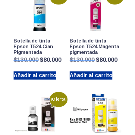
Botella de tinta
Botella de tinta
Epson T524 Cian
Epson T524 Magenta
Pigmentada
pigmentada
El
El
El
El
$
130.000
$
80.000
$
130.000
$
80.000
precio
precio
precio
precio
original
actual
original
actual
Añadir al carrito
Añadir al carrito
era:
es:
era:
es:
$130.000.
$80.000.
$130.000.
$80.000.
¡Oferta!