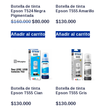
Botella de tinta
Botella de tinta
Epson T524 Negra
Epson T555 Amarillo
Pigmentada
El
El
$
160.000
$
80.000
$
130.000
precio
precio
original
actual
Añadir al carrito
Añadir al carrito
era:
es:
$160.000.
$80.000.
Botella de tinta
Botella de tinta
Epson T555 Cian
Epson T555 Gris
$
130.000
$
130.000