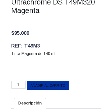
Ultrachrome DS T49M320
Magenta
$
95.000
REF: T49M3
Tinta Magenta de 140 ml
Botella
AÑADIR AL CARRITO
de
tinta
Epson
Descripción
Ultrachrome