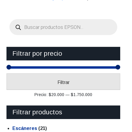
Búsqueda
de
productos
Filtrar por precio
Precio
Precio
Filtrar
mínimo
máximo
Precio:
$20.000
—
$1.750.000
Filtrar productos
Escáneres
(21)