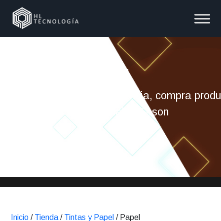
Papel
Para una mejor experiencia, compra prod
originales Epson
Inicio
/
Tienda
/
Tintas y Papel
/ Papel