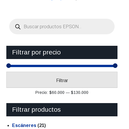
Búsqueda
de
productos
Filtrar por precio
Precio
Precio
Filtrar
mínimo
máximo
Precio:
$60.000
—
$130.000
Filtrar productos
Escáneres
(21)