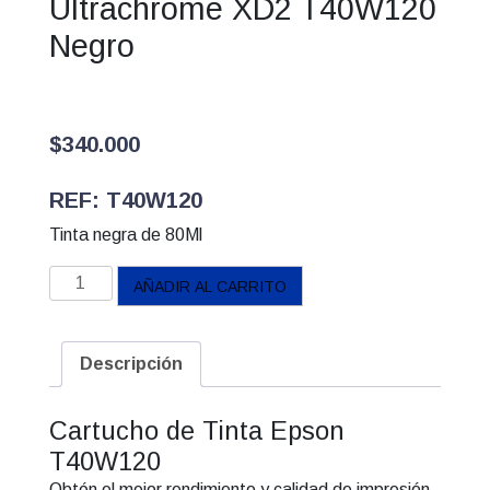
Ultrachrome XD2 T40W120
Negro
$
340.000
REF: T40W120
Tinta negra de 80Ml
Cartucho
AÑADIR AL CARRITO
de
tinta
Epson
Descripción
Ultrachrome
XD2
Cartucho de Tinta Epson
T40W120
T40W120
Negro
cantidad
Obtén el mejor rendimiento y calidad de impresión