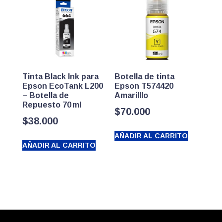
Tinta Black Ink para
Botella de tinta
Epson EcoTank L200
Epson T574420
– Botella de
Amarilllo
Repuesto 70 ml
$
70.000
$
38.000
AÑADIR AL CARRITO
AÑADIR AL CARRITO