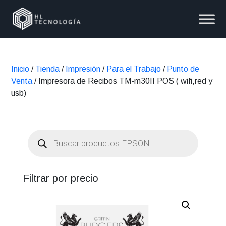
Inicio
/
Tienda
/
Impresión
/
Para el Trabajo
/
Punto de
Venta
/ Impresora de Recibos TM-m30II POS ( wifi,red y
usb)
Búsqueda
de
productos
Filtrar por precio