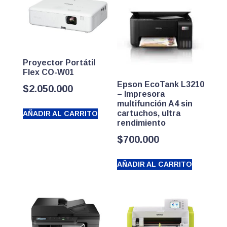
Proyector Portátil
Flex CO-W01
Epson EcoTank L3210
$
2.050.000
– Impresora
multifunción A4 sin
cartuchos, ultra
AÑADIR AL CARRITO
rendimiento
$
700.000
AÑADIR AL CARRITO