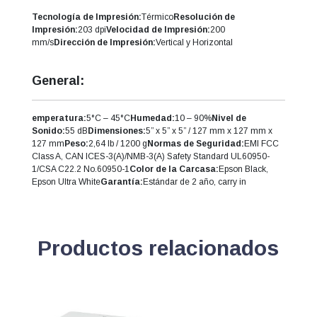
Tecnología de Impresión:
Térmico
Resolución de
Impresión:
203 dpi
Velocidad de Impresión:
200
mm/s
Dirección de Impresión:
Vertical y Horizontal
General:
emperatura:
5°C – 45°C
Humedad:
10 – 90%
Nivel de
Sonido:
55 dB
Dimensiones:
5” x 5” x 5” / 127 mm x 127 mm x
127 mm
Peso:
2,64 lb / 1200 g
Normas de Seguridad:
EMI FCC
Class A, CAN ICES-3(A)/NMB-3(A) Safety Standard UL60950-
1/CSA C22.2 No.60950-1
Color de la Carcasa:
Epson Black,
Epson Ultra White
Garantía:
Estándar de 2 año, carry in
Productos relacionados