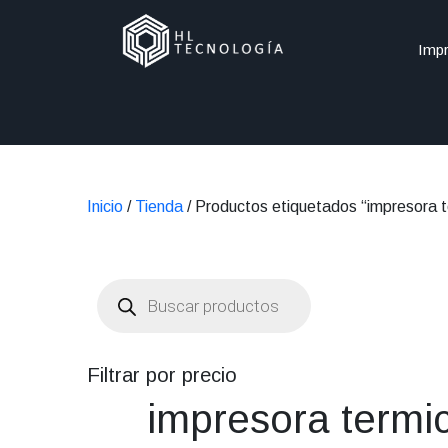
Impr
Inicio
/
Tienda
/ Productos etiquetados “impresora 
Búsqueda
de
productos
Filtrar por precio
impresora termi