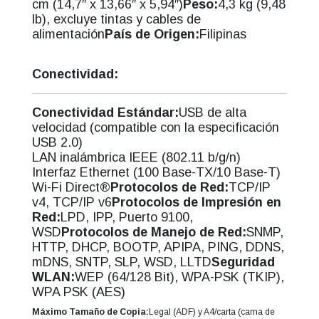
cm (14,7″ x 13,66″ x 5,94″)
Peso:
4,3 kg (9,48
lb), excluye tintas y cables de
alimentación
País de Origen:
Filipinas
Conectividad:
Conectividad Estándar:
USB de alta
velocidad (compatible con la especificación
USB 2.0)
LAN inalámbrica IEEE (802.11 b/g/n)
Interfaz Ethernet (100 Base-TX/10 Base-T)
Wi-Fi Direct®
Protocolos de Red:
TCP/IP
v4, TCP/IP v6
Protocolos de Impresión en
Red:
LPD, IPP, Puerto 9100,
WSD
Protocolos de Manejo de Red:
SNMP,
HTTP, DHCP, BOOTP, APIPA, PING, DDNS,
mDNS, SNTP, SLP, WSD, LLTD
Seguridad
WLAN:
WEP (64/128 Bit), WPA-PSK (TKIP),
WPA PSK (AES)
Máximo Tamaño de Copia:
Legal (ADF) y A4/carta (cama de