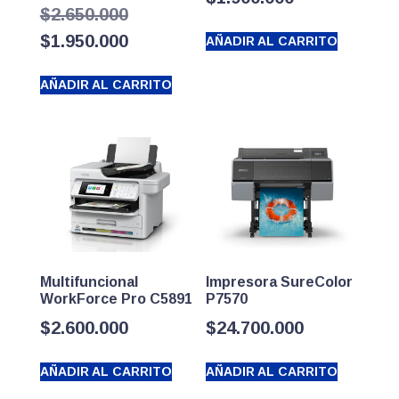
El
$
2.650.000
precio
El
$
1.950.000
AÑADIR AL CARRITO
original
precio
AÑADIR AL CARRITO
era:
actual
$2.650.000.
es:
$1.950.000.
Multifuncional
Impresora SureColor
WorkForce Pro C5891
P7570
$
2.600.000
$
24.700.000
AÑADIR AL CARRITO
AÑADIR AL CARRITO