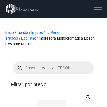
Inicio
/
Tienda
/
Impresión
/
Para el
Trabajo
/
EcoTank
/ Impresora Monocromática Epson
EcoTank M1180
Búsqueda
de
productos
Filtrar por precio