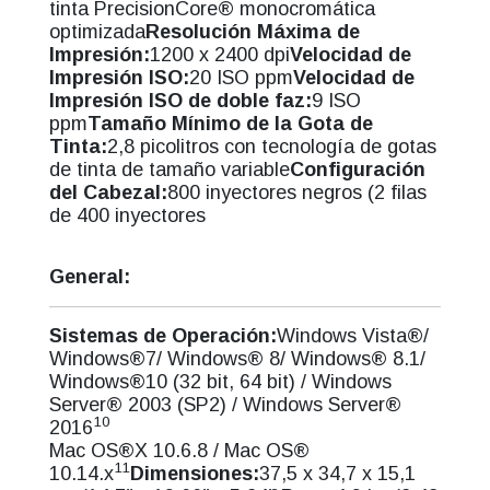
tinta PrecisionCore® monocromática
optimizada
Resolución Máxima de
Impresión:
1200 x 2400 dpi
Velocidad de
Impresión ISO:
20 ISO ppm
Velocidad de
Impresión ISO de doble faz:
9 ISO
ppm
Tamaño Mínimo de la Gota de
Tinta:
2,8 picolitros con tecnología de gotas
de tinta de tamaño variable
Configuración
del Cabezal:
800 inyectores negros (2 filas
de 400 inyectores
General:
Sistemas de Operación:
Windows Vista®/
Windows®7/ Windows® 8/ Windows® 8.1/
Windows®10 (32 bit, 64 bit) / Windows
Server® 2003 (SP2) / Windows Server®
10
2016
Mac OS®X 10.6.8 / Mac OS®
11
10.14.x
Dimensiones:
37,5 x 34,7 x 15,1