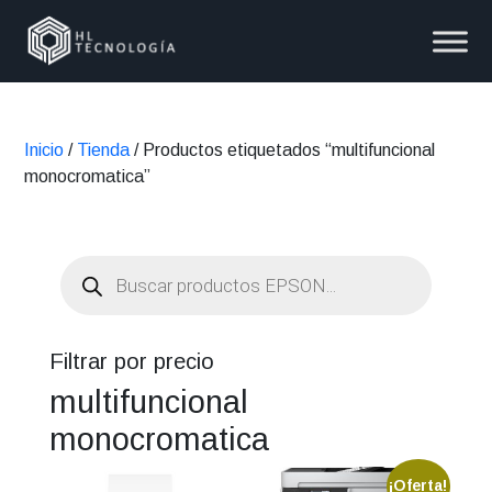
Inicio
/
Tienda
/ Productos etiquetados “multifuncional
monocromatica”
Búsqueda
de
productos
Filtrar por precio
multifuncional
monocromatica
¡Oferta!