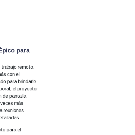
Épico para
l trabajo remoto,
más con el
do para brindarle
oral, el proyector
 de pantalla
o veces más
a reuniones
etalladas.
cto para el