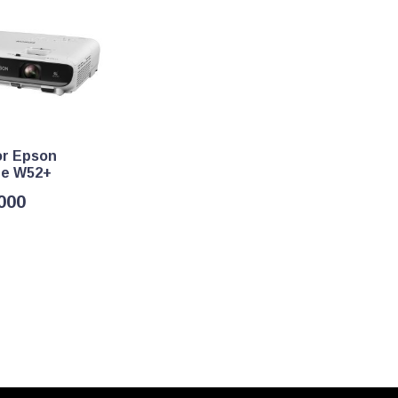
or Epson
te W52+
.000