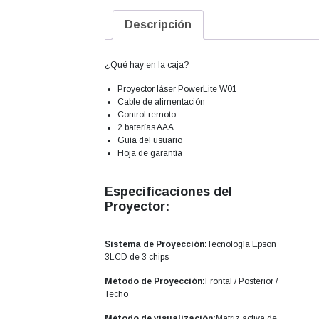
Descripción
¿Qué hay en la caja?
Proyector láser PowerLite W01
Cable de alimentación
Control remoto
2 baterías AAA
Guía del usuario
Hoja de garantía
Especificaciones del
Proyector:
Sistema de Proyección:
Tecnología Epson
3LCD de 3 chips
Método de Proyección:
Frontal / Posterior /
Techo
Método de visualización:
Matriz activa de