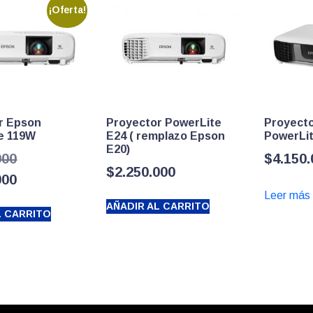
¡Oferta!
r Epson
Proyector PowerLite
Proyect
e 119W
E24 ( remplazo Epson
PowerLi
E20)
El
000
$
4.150
$
2.250.000
precio
El
000
Leer más
original
precio
AÑADIR AL CARRITO
L CARRITO
era:
actual
$3.900.000.
es:
$3.650.000.