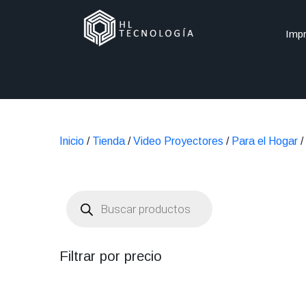
Impr
Inicio
/
Tienda
/
Video Proyectores
/
Para el Hogar
/
Búsqueda
de
productos
Filtrar por precio