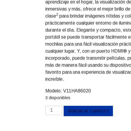
aprendizaje en el hogar, la visualización d
inmersivas y más, ofrece el mejor brillo de
2
clase
para brindar imágenes nítidas y col
prácticamente cualquier entorno de ilumina
durante el día. Elegante y compacto, est
portátil se puede transportar fácilmente e
mochilas para una fácil visualización prác
cualquier lugar. Y, con un puerto HDMI® y
incorporado, puede transmitir películas,
más de manera fácil usando su dispositiv
favorito para una experiencia de visualiza
increíble.
Modelo:
V11HA86020
3 disponibles
Proyector
AÑADIR AL CARRITO
Portátil
Flex
CO-