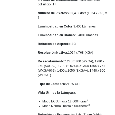
polisilicio TFT
Número de Pixeles:
786,432 dots (1024 x 768) x
3
Luminosidad en Color:
3.400 Lúmenes
Luminosidad en Blanco:
3.400 Lúmenes
Relación de Aspecto:
4:3
Resolución Nativa:
1024 x 768 (XGA)
Re escalamiento:
1280 x 800 (WXGA), 1280 x
960 (SXGA2), 1280 x 1024 (SXGA3) 1366 x 768
(WXGA60-3), 1400 x 1050 (SXGA+), 1440 x 900
(WXGA+)
Tipo de Lámpara:
210W UHE
Vida Útil de la Lámpara:
3
Modo ECO: hasta 12.000 horas
3
Modo Normal: hasta 6.000 horas
Relación de Proyección:
1.44 (Zoom: Wide),