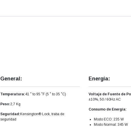
W01
cantidad
General:
Energía:
Temperatura:
41 ˚ to 95 ˚F (5 ˚ to 35 ˚C)
Voltaje de Fuente de Po
±10%, 50 / 60Hz AC
Peso:
2,7 Kg
Consumo de Energía:
Seguridad:
Kensington® Lock, traba de
seguridad
Modo ECO: 235 W
Modo Normal: 345 W