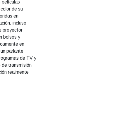
e películas
 color de su
oridas en
ción, incluso
e proyector
n bolsos y
ticamente en
 un parlante
 programas de TV y
o de transmisión
ción realmente