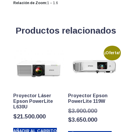
Relación de Zoom:
1 – 1.6
Productos relacionados
¡Oferta!
Proyector Láser
Proyector Epson
Epson PowerLite
PowerLite 119W
L630U
El
$
3.900.000
$
21.500.000
precio
El
$
3.650.000
original
precio
AÑADIR AL CARRITO