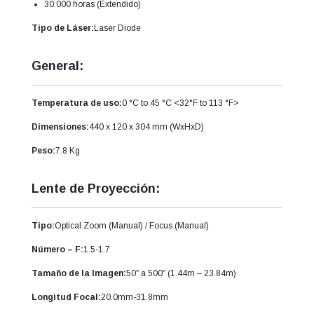
30.000 horas (Extendido)
Tipo de Láser:
Laser Diode
General:
Temperatura de uso:
0 °C to 45 °C <32°F to 113 °F>
Dimensiones:
440 x 120 x 304 mm (WxHxD)
Peso:
7.8 Kg
Lente de Proyección:
Tipo:
Optical Zoom (Manual) / Focus (Manual)
Número – F:
1.5-1.7
Tamaño de la Imagen:
50″ a 500″ (1.44m – 23.84m)
Longitud Focal:
20.0mm-31.8mm