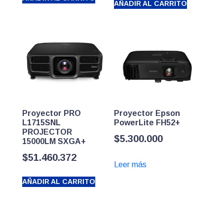
AÑADIR AL CARRITO
era:
actual
$3.900.000.
es:
$3.650.000.
Proyector PRO
Proyector Epson
L1715SNL
PowerLite FH52+
PROJECTOR
$
5.300.000
15000LM SXGA+
$
51.460.372
Leer más
AÑADIR AL CARRITO