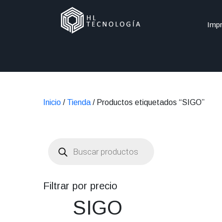
Impr
Inicio
/
Tienda
/ Productos etiquetados “SIGO”
Búsqueda
de
productos
Filtrar por precio
SIGO