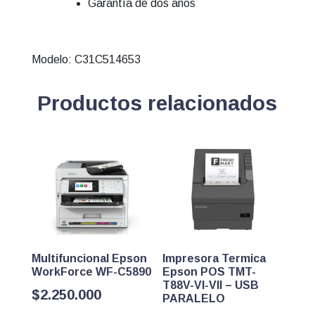
Garantía de dos años
Modelo:
C31C514653
Productos relacionados
Multifuncional Epson
Impresora Termica
WorkForce WF-C5890
Epson POS TMT-
T88V-VI-VII – USB
$
2.250.000
PARALELO