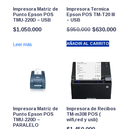
Impresora Matriz de
Impresora Termica
Punto Epson POS
Epson POS TM-T20 III
TMU-220D – USB
– USB
El
El
$
1.050.000
$
950.000
$
630.000
precio
prec
AÑADIR AL CARRITO
Leer más
original
actu
era:
es:
$950.000.
$630
Impresora Matriz de
Impresora de Recibos
Punto Epson POS
TM-m30II POS (
TMU-220D –
wifi,red y usb)
PARALELO