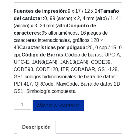
Fuentes de impresión:
9 x 17 / 12 x 24
Tamaño
del carácter:
0, 99 (ancho) x 2, 4 mm (alto) / 1, 41
(ancho) x 3, 39 mm (alto)
Conjunto de
caracteres:
95 alfanuméricos, 16 juegos de
caracteres internacionales, gráficos 128 ×
43
Características por púlgada:
20, 0 cpp / 15, 0
cpp
Código de Barras:
Código de barras: UPC-A,
UPC-E, JAN8(EAN), JAN13(EAN), CODE39,
CODE93, CODE128, ITF, CODABAR, GS1-128,
GS1 códigos bidimensionales de barra de datos: ,
PDF417, QRCode, MaxiCode, Barra de datos 2D
GS1, Simbología compuesta
Impresora
AÑADIR AL CARRITO
Termica
Epson
POS
Descripción
TMT-