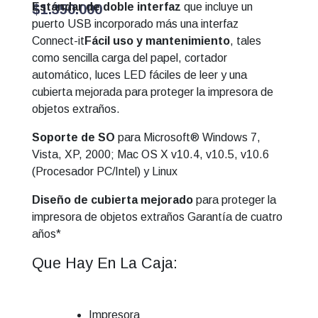
Estándar de doble interfaz
que incluye un
$
1.350.000
puerto USB incorporado más una interfaz
Connect-it
Fácil uso y mantenimiento
, tales
como sencilla carga del papel, cortador
automático, luces LED fáciles de leer y una
cubierta mejorada para proteger la impresora de
objetos extraños.
Soporte de SO
para Microsoft® Windows 7,
Vista, XP, 2000; Mac OS X v10.4, v10.5, v10.6
(Procesador PC/Intel) y Linux
Diseño de cubierta mejorado
para proteger la
impresora de objetos extraños Garantía de cuatro
años*
Que Hay En La Caja:
Impresora