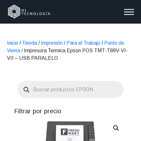
Inicio
/
Tienda
/
Impresión
/
Para el Trabajo
/
Punto de
Venta
/ Impresora Termica Epson POS TMT-T88V-VI-
VII – USB PARALELO
Búsqueda
de
productos
Filtrar por precio