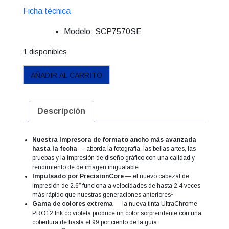
Ficha técnica
Modelo:
SCP7570SE
1 disponibles
Impresora
AÑADIR AL CARRITO
SureColor
P7570
cantidad
Descripción
Nuestra impresora de formato ancho más avanzada
hasta la fecha
— aborda la fotografía, las bellas artes, las
pruebas y la impresión de diseño gráfico con una calidad y
rendimiento de de imagen inigualable
Impulsado por PrecisionCore
— el nuevo cabezal de
impresión de 2.6″ funciona a velocidades de hasta 2.4 veces
1
más rápido que nuestras generaciones anteriores
Gama de colores extrema
— la nueva tinta UltraChrome
PRO12 Ink co violeta produce un color sorprendente con una
cobertura de hasta el 99 por ciento de la guía