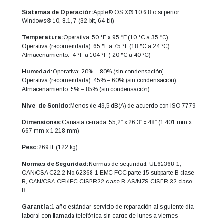
Sistemas de Operación:
Apple® OS X® 10.6.8 o superior
Windows® 10, 8.1, 7 (32-bit, 64-bit)
Temperatura:
Operativa: 50 °F a 95 °F (10 °C a 35 °C)
Operativa (recomendada): 65 °F a 75 °F (18 °C a 24 °C)
Almacenamiento: -4 °F a 104 °F (-20 °C a 40 °C)
Humedad:
Operativa: 20% – 80% (sin condensación)
Operativa (recomendada): 45% – 60% (sin condensación)
Almacenamiento: 5% – 85% (sin condensación)
Nivel de Sonido:
Menos de 49,5 dB(A) de acuerdo con ISO 7779
Dimensiones:
Canasta cerrada: 55,2″ x 26,3″ x 48″ (1.401 mm x
667 mm x 1.218 mm)
Peso:
269 lb (122 kg)
Normas de Seguridad:
Normas de seguridad: UL62368-1,
CAN/CSA C22.2 No.62368-1 EMC FCC parte 15 subparte B clase
B, CAN/CSA-CEI/IEC CISPR22 clase B, AS/NZS CISPR 32 clase
B
Garantía:
1 año estándar, servicio de reparación al siguiente día
laboral con llamada telefónica sin cargo de lunes a viernes