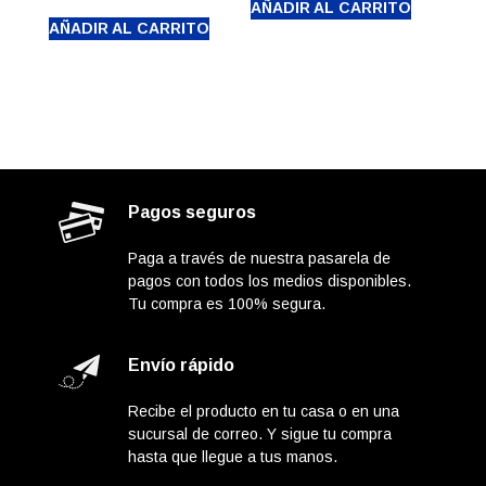
original
precio
AÑADIR AL CARRITO
era:
actual
AÑADIR AL CARRITO
era:
actual
$23.500.000
es:
$2.650.000.
es:
$19.800.000
$1.950.000.
Pagos seguros
Paga a través de nuestra pasarela de
pagos con todos los medios disponibles.
Tu compra es 100% segura.
Envío rápido
Recibe el producto en tu casa o en una
sucursal de correo. Y sigue tu compra
hasta que llegue a tus manos.