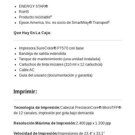
ENERGY STAR®
RoHS
8
Producto reciclable
9
Epson America, Inc. es socio de SmartWay® Transport
Que Hay En La Caja:
Impresora SureColor® P7570 con base
Bandeja de salida extendida
Tanque de mantenimiento (una unidad instalada)
Cartuchos de tinta iniciales (110 ml x 12 cartuchos)
Cable AC
Guía del usuario (documentación y garantía)
Imprimir:
Tecnología de Impresión:
Cabezal PrecisionCore® MicroTFP®
de 12 canales, impresión por gota bajo demanda
Resolución Máxima de Impresión:
2.400 ppp x 1.200 ppp
Velocidad de Impresión:
Impresiones de 23,4″ x 33,1″