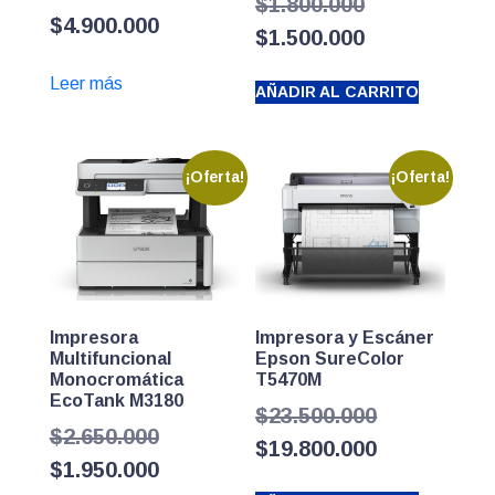
El
$
1.800.000
$
4.900.000
precio
El
$
1.500.000
original
precio
Leer más
AÑADIR AL CARRITO
era:
actual
$1.800.000.
es:
$1.500.000.
¡Oferta!
¡Oferta!
Impresora
Impresora y Escáner
Multifuncional
Epson SureColor
Monocromática
T5470M
EcoTank M3180
El
$
23.500.000
El
$
2.650.000
precio
El
$
19.800.000
precio
El
$
1.950.000
original
precio