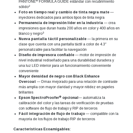
®
PANTONE
FORMULA GUIDE estándar con recubrimiento
2
sólido
Foto en tiempo real y cambio de tinta negra mate
—
inyectores dedicados para ambos tipos de tinta negra
Permanencia de impresión líder en la industria
— crea
impresiones que duran hasta 200 años en color y 400 años en
3
blanco y negro
Nueva pantalla táctil personalizable
— la primera en su
clase que cuenta con una pantalla táctil a color de 4.3″
personalizable para facilitar la navegación
Diseño de impresora confiable
— motor de impresión de
nivel industrial rediseñado para una durabilidad duradera y
una luz LED interior para un funcionamiento conveniente
conveniente
Mayor densidad de negro con Black Enhance
Overcoat
— Dmax mejorado para una relación de contraste
más amplia con mayor claridad y mayor nitidez en papeles
brillantes
®
Epson SpectroProofer
opcional
— automatiza la
calibración del color y las tareas de verificación de pruebas
con software de flujo de trabajo y RIP de terceros
Fácil integración de flujo de trabajo
— compatible con la
mayoría de los flujos de trabajo RIP de terceros
Características Ecoamigables: