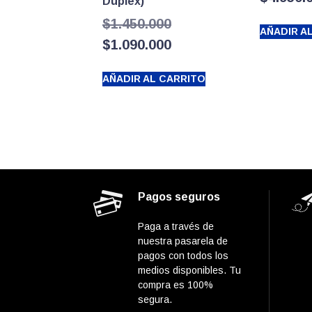
Duplex)
El
$
1.450.000
AÑADIR A
precio
El
$
1.090.000
original
precio
AÑADIR AL CARRITO
era:
actual
$1.450.000.
es:
$1.090.000.
Pagos seguros
Paga a través de
nuestra pasarela de
pagos con todos los
medios disponibles. Tu
compra es 100%
segura.