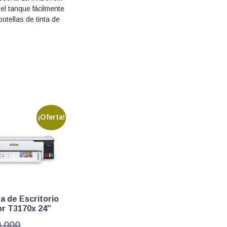
el tanque fácilmente
otellas de tinta de
¡Oferta!
a de Escritorio
r T3170x 24″
El
0.000