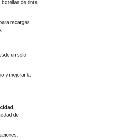
 botellas de tinta
para recargas
s.
sde un solo
o y mejorar la
ocidad
,
riedad de
caciones.