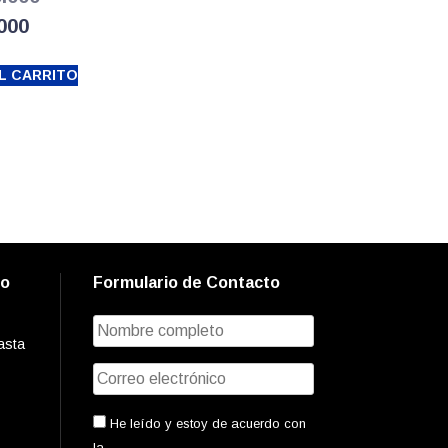
El
precio
.000
precio
original
L CARRITO
actual
era:
es:
$10.500.000.
$6.900.000.
to
Formulario de Contacto
asta
He leído y estoy de acuerdo con
la