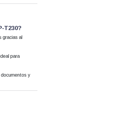
CP-T230?
 gracias al
ideal para
a documentos y