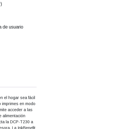
)
a de usuario
n el hogar sea fácil
do imprimes en modo
mite acceder a las
e alimentación
ecta la DCP-T230 a
esora. La InkBenefit