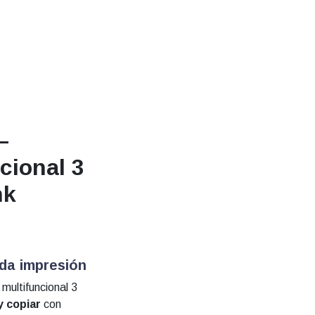
–
cional 3
nk
ada impresión
multifuncional 3
y copiar
con