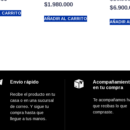
$
1.980.000
$
6.900
L CARRITO
AÑADIR AL CARRITO
AÑADIR A
Envío rápido
Acompañamien
en tu compra
Recibe el producto en tu
Te acompañamos h
casa o en una sucursal
que recibas lo que
de correo. Y sigue tu
compraste.
compra hasta que
llegue a tus manos.