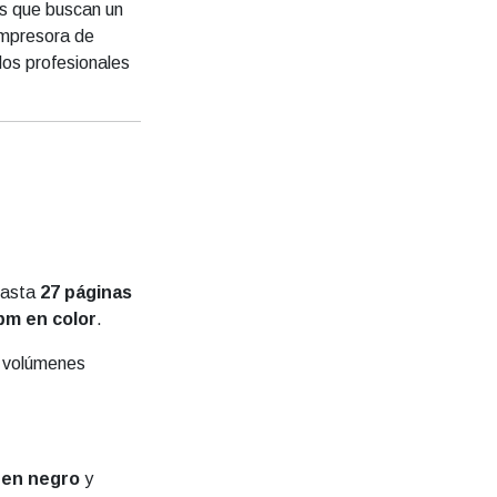
as que buscan un
impresora de
dos profesionales
hasta
27 páginas
pm en color
.
y volúmenes
 en negro
y