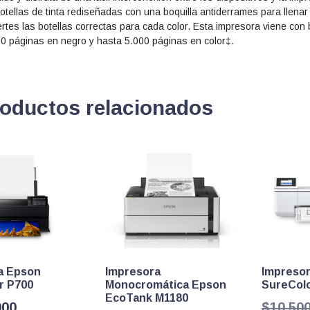
llas de tinta rediseñadas con una boquilla antiderrames para llenar 
s las botellas correctas para cada color. Esta impresora viene con b
00 páginas en negro y hasta 5.000 páginas en color‡.
oductos relacionados
a Epson
Impresora
Impresor
r P700
Monocromática Epson
SureColo
EcoTank M1180
000
$
10.50