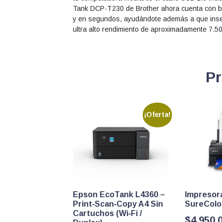
Tank DCP-T230 de Brother ahora cuenta con bote
y en segundos, ayudándote además a que inserte
ultra alto rendimiento de aproximadamente 7.5
Pr
¡Oferta!
Epson EcoTank L4360 –
Impresor
Print‑Scan‑Copy A4 Sin
SureColo
Cartuchos (Wi‑Fi /
$
4.950.