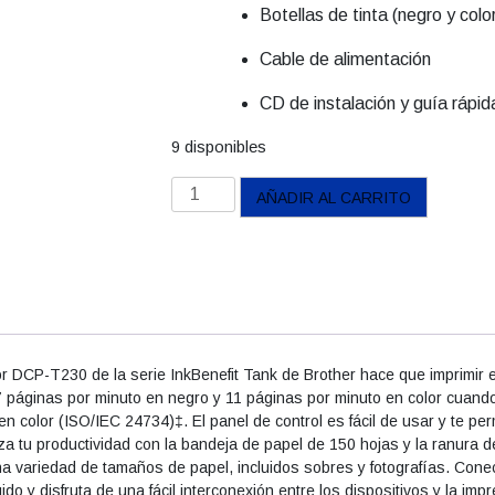
Botellas de tinta (negro y color
Cable de alimentación
CD de instalación y guía rápid
9 disponibles
Multifuncional
AÑADIR AL CARRITO
Brother
DCP-
T230
cantidad
or DCP-T230 de la serie InkBenefit Tank de Brother hace que imprimir e
7 páginas por minuto en negro y 11 páginas por minuto en color cuan
n color (ISO/IEC 24734)‡. El panel de control es fácil de usar y te per
a tu productividad con la bandeja de papel de 150 hojas y la ranura d
a variedad de tamaños de papel, incluidos sobres y fotografías. Con
o y disfruta de una fácil interconexión entre los dispositivos y la impr