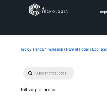
Impr
Inicio
/
Tienda
/
Impresión
/
Para el Hogar
/
EcoTank
Búsqueda
de
productos
Filtrar por precio