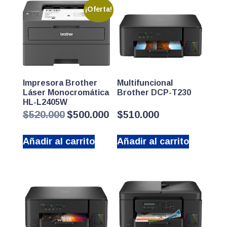
¡Oferta!
Impresora Brother
Multifuncional
Láser Monocromática
Brother DCP-T230
HL-L2405W
El
El
$
520.000
$
500.000
$
510.000
precio
precio
original
actual
Añadir al carrito
Añadir al carrito
era:
es:
$520.000.
$500.000.