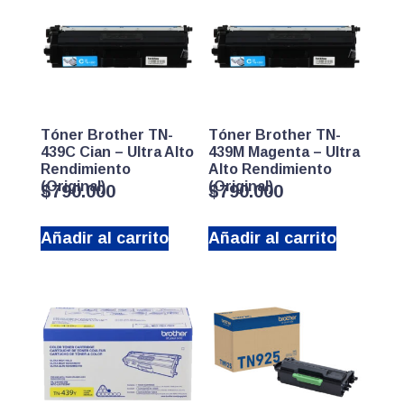
Tóner Brother TN-
Tóner Brother TN-
439C Cian – Ultra Alto
439M Magenta – Ultra
Rendimiento
Alto Rendimiento
(Original)
(Original)
$
790.000
$
790.000
Añadir al carrito
Añadir al carrito