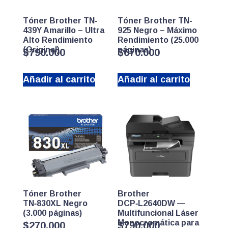
Tóner Brother TN-
Tóner Brother TN-
439Y Amarillo – Ultra
925 Negro – Máximo
Alto Rendimiento
Rendimiento (25.000
(Original)
páginas)
$
790.000
$
670.000
Añadir al carrito
Añadir al carrito
Tóner Brother
Brother
TN‑830XL Negro
DCP‑L2640DW —
(3.000 páginas)
Multifuncional Láser
Monocromática para
$
270.000
$
790.000