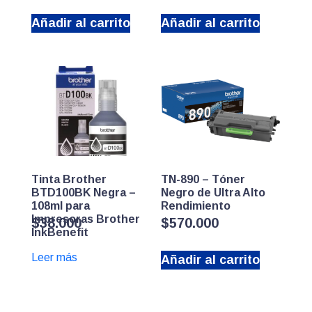
Añadir al carrito
Añadir al carrito
Tinta Brother
TN-890 – Tóner
BTD100BK Negra –
Negro de Ultra Alto
108ml para
Rendimiento
Impresoras Brother
$
38.000
$
570.000
InkBenefit
Leer más
Añadir al carrito