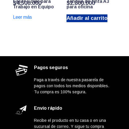
Láser Color para
Tanque de tinta A3
$
4.500.000
$
2.800.000
Trabajo en Equipo
para oficina
Leer más
Añadir al carrito
Pagos seguros
Paga a través de nuestra pasarela de
pagos con todos los medios disponibles.
Tu compra es 100% segura.
Envío rápido
Recibe el producto en tu casa o en una
sucursal de correo. Y sigue tu compra