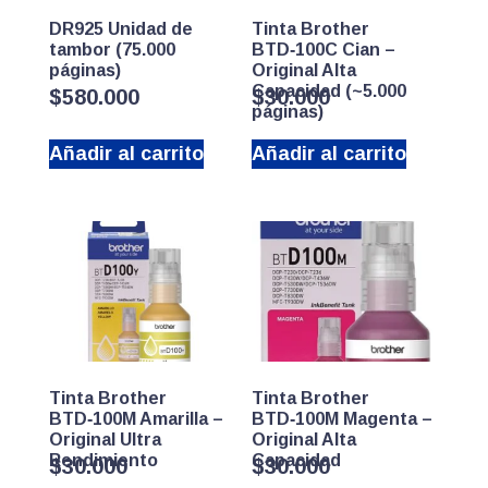
DR925 Unidad de
Tinta Brother
tambor (75.000
BTD‑100C Cian –
páginas)
Original Alta
Capacidad (~5.000
$
580.000
$
30.000
páginas)
Añadir al carrito
Añadir al carrito
Tinta Brother
Tinta Brother
BTD‑100M Amarilla –
BTD‑100M Magenta –
Original Ultra
Original Alta
Rendimiento
Capacidad
$
30.000
$
30.000