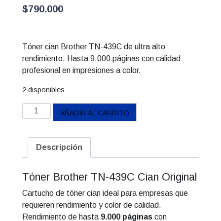
$
790.000
Tóner cian Brother TN-439C de ultra alto
rendimiento. Hasta 9.000 páginas con calidad
profesional en impresiones a color.
2 disponibles
Tóner
AÑADIR AL CARRITO
Brother
TN-
439C
Descripción
Cian
–
Tóner Brother TN-439C Cian Original
Ultra
Alto
Cartucho de tóner cian ideal para empresas que
Rendimiento
requieren rendimiento y color de calidad.
(Original)
Rendimiento de hasta
9.000 páginas
con