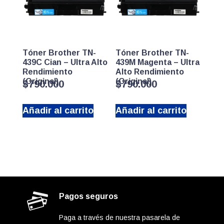
Tóner Brother TN-
Tóner Brother TN-
439C Cian – Ultra Alto
439M Magenta – Ultra
Rendimiento
Alto Rendimiento
(Original)
(Original)
$
790.000
$
790.000
Añadir al carrito
Añadir al carrito
Pagos seguros
Paga a través de nuestra pasarela de