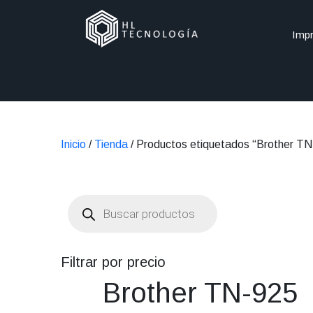
Impr
Inicio
/
Tienda
/ Productos etiquetados “Brother T
Búsqueda
de
productos
Filtrar por precio
Brother TN-925