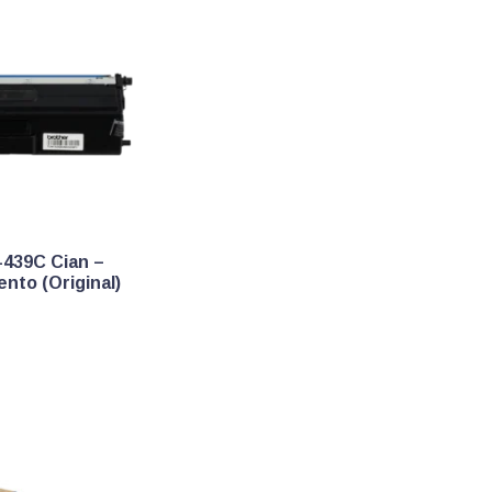
-439C Cian –
ento (Original)