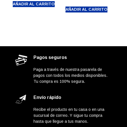
original
precio
AÑADIR AL CARRITO
actual
era:
AÑADIR AL CARRITO
era:
actual
es:
$10.500.000.
$1.450.000.
es:
$6.900.000.
$1.090.000.
Pagos seguros
Paga a través de nuestra pasarela de
pagos con todos los medios disponibles.
Tu compra es 100% segura.
Envío rápido
Recibe el producto en tu casa o en una
sucursal de correo. Y sigue tu compra
hasta que llegue a tus manos.