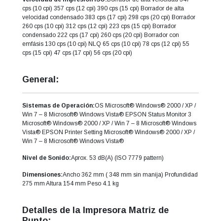
cps (10 cpi) 357 cps (12 cpi) 390 cps (15 cpi) Borrador de alta
velocidad condensado 383 cps (17 cpi) 298 cps (20 cpi) Borrador
260 cps (10 cpi) 312 cps (12 cpi) 223 cps (15 cpi) Borrador
condensado 222 cps (17 cpi) 260 cps (20 cpi) Borrador con
emfásis 130 cps (10 cpi) NLQ 65 cps (10 cpi) 78 cps (12 cpi) 55
cps (15 cpi) 47 cps (17 cpi) 56 cps (20 cpi)
General:
Sistemas de Operación:
OS Microsoft® Windows® 2000 / XP /
Win 7 – 8 Microsoft® Windows Vista® EPSON Status Monitor 3
Microsoft® Windows® 2000 / XP / Win 7 – 8 Microsoft® Windows
Vista® EPSON Printer Setting Microsoft® Windows® 2000 / XP /
Win 7 – 8 Microsoft® Windows Vista®
Nivel de Sonido:
Aprox. 53 dB(A) (ISO 7779 pattern)
Dimensiones:
Ancho 362 mm ( 348 mm sin manija) Profundidad
275 mm Altura 154 mm Peso 4.1 kg
Detalles de la Impresora Matriz de
Punto: