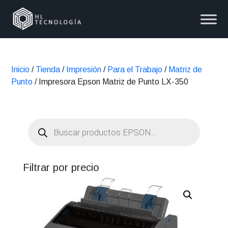
Inicio
/
Tienda
/
Impresión
/
Para el Trabajo
/
Matriz de
Punto
/ Impresora Epson Matriz de Punto LX-350
Búsqueda
de
productos
Filtrar por precio