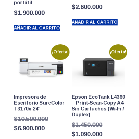
portátil
$
2.600.000
$
1.900.000
AÑADIR AL CARRITO
AÑADIR AL CARRITO
¡Oferta!
¡Oferta!
Impresora de
Epson EcoTank L4360
Escritorio SureColor
– Print‑Scan‑Copy A4
T3170x 24″
Sin Cartuchos (Wi‑Fi /
Duplex)
El
$
10.500.000
El
$
1.450.000
El
precio
$
6.900.000
precio
El
$
1.090.000
precio
original