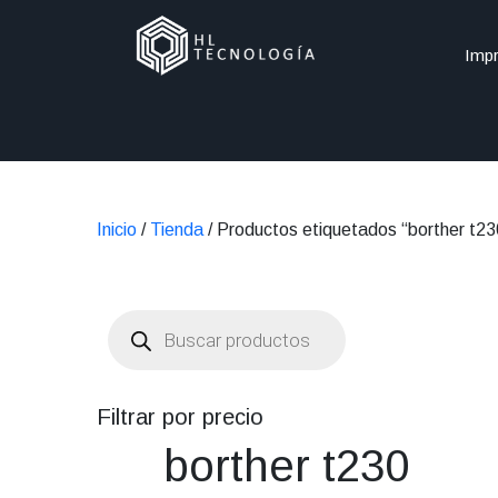
Impr
Inicio
/
Tienda
/ Productos etiquetados “borther t23
Búsqueda
de
productos
Filtrar por precio
borther t230