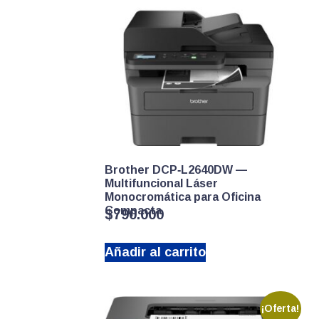
Brother DCP‑L2640DW —
Multifuncional Láser
Monocromática para Oficina
Compacta
$
790.000
Añadir al carrito
¡Oferta!