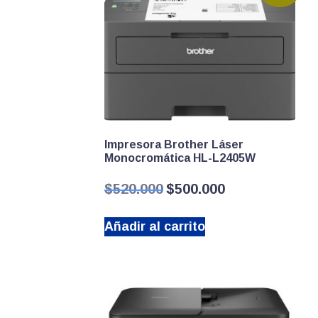
Impresora Brother Láser
Monocromática HL-L2405W
El
El
$
520.000
$
500.000
precio
precio
original
actual
Añadir al carrito
era:
es:
$520.000.
$500.000.