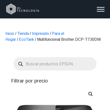
Inicio
/
Tienda
/
Impresión
/
Para el
Hogar
/
EcoTank
/ Multifuncional Brother DCP-T730DW
Búsqueda
de
productos
Filtrar por precio