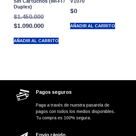
Sin Cartuchos (Wi‑Fi /
V1070
Duplex)
$
0
El
$
1.450.000
precio
El
$
1.090.000
AÑADIR AL CARRITO
original
precio
AÑADIR AL CARRITO
era:
actual
$1.450.000.
es:
$1.090.000.
Pagos seguros
Paga a través de nuestra pasarela de
pagos con todos los medios disponibles.
Tu compra es 100% segura.
Envío rápido