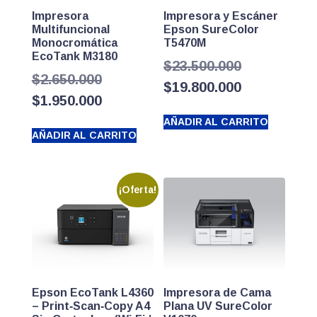
Impresora
Impresora y Escáner
Multifuncional
Epson SureColor
Monocromática
T5470M
EcoTank M3180
El
$
23.500.000
El
$
2.650.000
precio
El
$
19.800.000
precio
El
$
1.950.000
original
precio
original
precio
AÑADIR AL CARRITO
era:
actual
AÑADIR AL CARRITO
era:
actual
$23.500.000
es:
$2.650.000.
es:
$19.800.000
$1.950.000.
¡Oferta!
Epson EcoTank L4360
Impresora de Cama
– Print‑Scan‑Copy A4
Plana UV SureColor