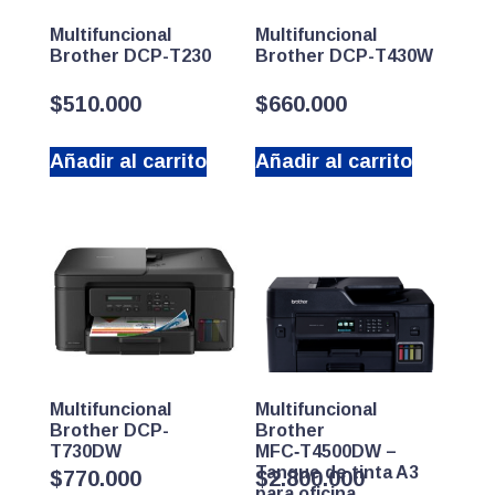
Multifuncional
Multifuncional
Brother DCP-T230
Brother DCP-T430W
$
510.000
$
660.000
Añadir al carrito
Añadir al carrito
Multifuncional
Multifuncional
Brother DCP-
Brother
T730DW
MFC‑T4500DW –
Tanque de tinta A3
$
770.000
$
2.800.000
para oficina