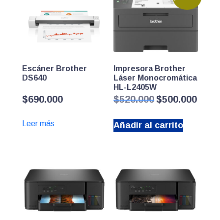
Escáner Brother
Impresora Brother
DS640
Láser Monocromática
HL-L2405W
El
El
$
690.000
$
520.000
$
500.000
precio
precio
original
actual
Leer más
Añadir al carrito
era:
es:
$520.000.
$500.0