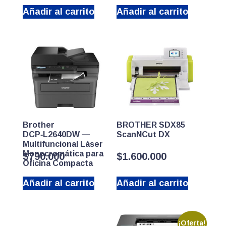
Añadir al carrito
Añadir al carrito
Brother
BROTHER SDX85
DCP‑L2640DW —
ScanNCut DX
Multifuncional Láser
Monocromática para
$
790.000
$
1.600.000
Oficina Compacta
Añadir al carrito
Añadir al carrito
¡Oferta!