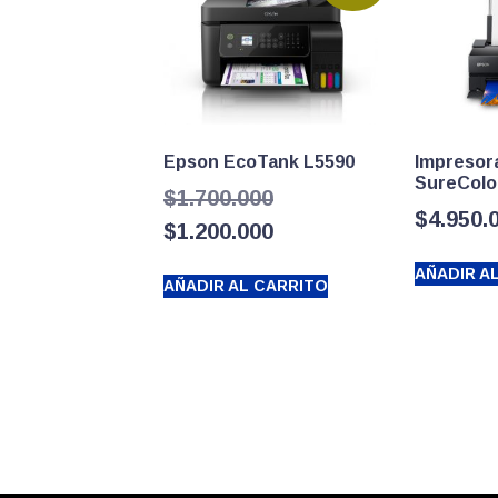
Epson EcoTank L5590
Impresor
SureColo
El
$
1.700.000
$
4.950.
precio
El
$
1.200.000
original
precio
AÑADIR A
AÑADIR AL CARRITO
era:
actual
$1.700.000.
es:
$1.200.000.