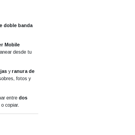
de doble banda
r Mobile
canear desde tu
jas
y
ranura de
obres, fotos y
nar entre
dos
 o copiar.