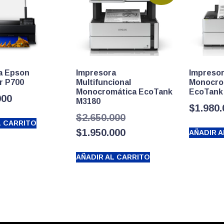
a Epson
Impresora
Impreso
r P700
Multifuncional
Monocro
Monocromática EcoTank
EcoTank
000
M3180
$
1.980
El
$
2.650.000
L CARRITO
precio
El
$
1.950.000
AÑADIR A
original
precio
AÑADIR AL CARRITO
era:
actual
$2.650.000.
es:
$1.950.000.