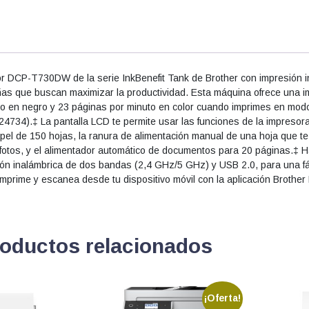
T430W
cantidad
lor DCP-T730DW de la serie InkBenefit Tank de Brother con impresión i
ñas que buscan maximizar la productividad. Esta máquina ofrece una im
o en negro y 23 páginas por minuto en color cuando imprimes en modo
24734).‡ La pantalla LCD te permite usar las funciones de la impresora
pel de 150 hojas, la ranura de alimentación manual de una hoja que t
 fotos, y el alimentador automático de documentos para 20 páginas.‡ 
xión inalámbrica de dos bandas (2,4 GHz/5 GHz) y USB 2.0, para una fá
imprime y escanea desde tu dispositivo móvil con la aplicación Brother
oductos relacionados
¡Oferta!