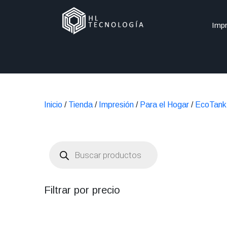
Impr
Inicio
/
Tienda
/
Impresión
/
Para el Hogar
/
EcoTank
Búsqueda
de
productos
Filtrar por precio