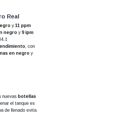
ro Real
negro
y
11 ppm
en negro
y
9 ipm
34.‡
 rendimiento
, con
inas en negro
y
las nuevas
botellas
llenar el tanque es
ma de llenado evita