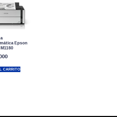
ra
mática Epson
 M1180
.000
L CARRITO