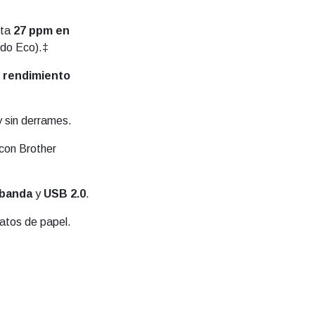
sta
27 ppm en
do Eco).‡
o rendimiento
y sin derrames.
con Brother
 banda
y
USB 2.0
.
atos de papel.