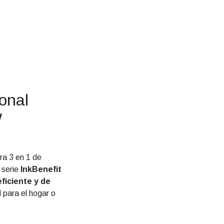
onal
W
ra 3 en 1 de
 serie
InkBenefit
ficiente y de
l para el hogar o