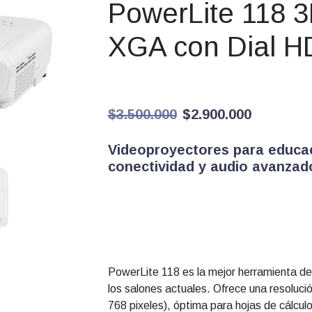
PowerLite 118 
XGA con Dial 
El
El
$
3.500.000
$
2.900.000
precio
precio
Videoproyectores para educa
conectividad y audio avanzad
original
actual
era:
es:
$3.500.000.
$2.900
PowerLite 118 es la mejor herramienta de
los salones actuales. Ofrece una resoluc
768 pixeles), óptima para hojas de cálculo