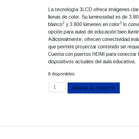
La tecnología 3LCD ofrece imágenes claras
llenas de color. Su luminosidad es de 3.8
2
2
blanco
y 3.800 lúmenes en color
lo convi
opción para aulas de educación bien ilum
Adicionalmente, ofrecen conectividad ina
que permite proyectar contenido sin reque
Cuenta con puertos HDMI para conectar 
dispositivos actuales del aula educativa.
8 disponibles
Proyector
AÑADIR AL CARRITO
Epson
PowerLite
118
3LCD
XGA
con
Dial