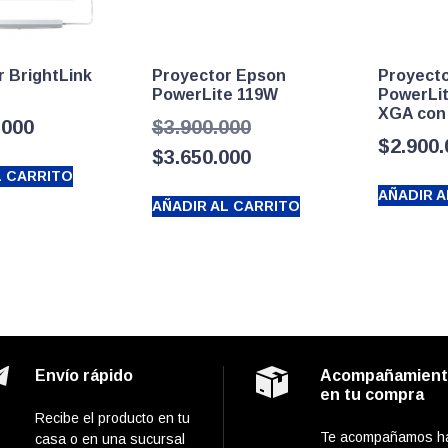
r BrightLink
Proyector Epson
Proyect
PowerLite 119W
PowerLi
XGA con 
El
.000
$
3.900.000
$
2.900
precio
El
$
3.650.000
L CARRITO
original
precio
AÑADIR A
AÑADIR AL CARRITO
era:
actual
$3.900.000.
es:
$3.650.000.
Envío rápido
Acompañamien
en tu compra
Recibe el producto en tu
Te acompañamos h
casa o en una sucursal