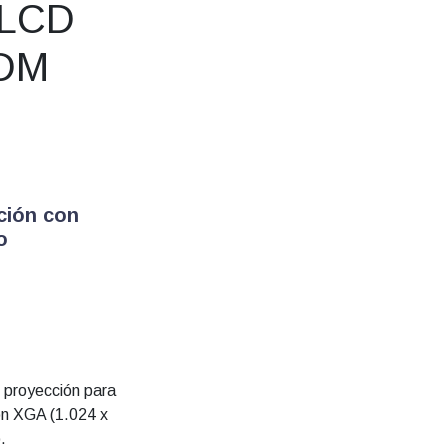
3LCD
HDM
ción con
o
.000.
 proyección para
ión XGA (1.024 x
.