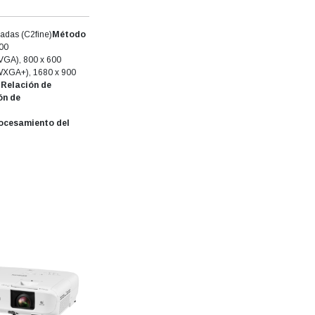
gadas (C2fine)
Método
00
VGA), 800 x 600
WXGA+), 1680 x 900
)
Relación de
ón de
ocesamiento del