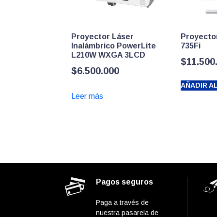
Proyector Láser
Proyecto
Inalámbrico PowerLite
735Fi
L210W WXGA 3LCD
$
11.500
$
6.500.000
AÑADIR A
Leer más
Pagos seguros
Paga a través de
nuestra pasarela de