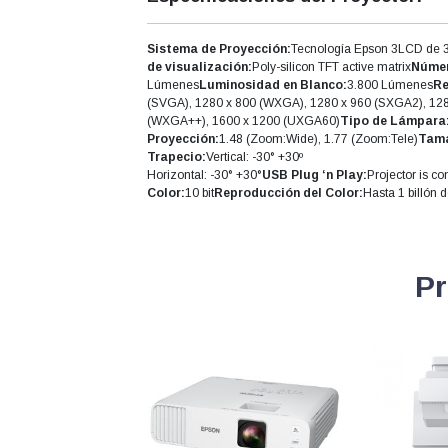
Sistema de Proyección:
Tecnología Epson 3LCD de 3
de visualización:
Poly-silicon TFT active matrix
Númer
Lúmenes
Luminosidad en Blanco:
3.800 Lúmenes
Re
(SVGA), 1280 x 800 (WXGA), 1280 x 960 (SXGA2), 12
(WXGA++), 1600 x 1200 (UXGA60)
Tipo de Lámpara
Proyección:
1.48 (Zoom:Wide), 1.77 (Zoom:Tele)
Tama
Trapecio:
Vertical: -30° +30º
Horizontal: -30° +30°
USB Plug ‘n Play:
Projector is c
Color:
10 bit
Reproducción del Color:
Hasta 1 billón 
Pr