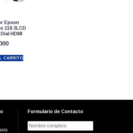
or Epson
te 118 3LCD
Dial HDMI
.000
L CARRITO
to
Formulario de Contacto
asta