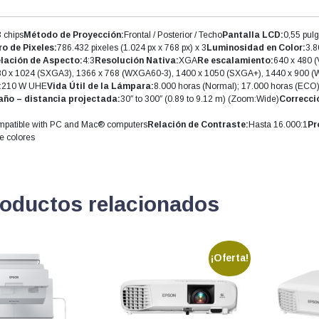
HDM
cantidad
 chips
Método de Proyección:
Frontal / Posterior / Techo
Pantalla LCD:
0,55 pul
o de Pixeles:
786.432 pixeles (1.024 px x 768 px) x 3
Luminosidad en Color:
3.8
lación de Aspecto:
4:3
Resolución Nativa:
XGA
Re escalamiento:
640 x 480 (
80 x 1024 (SXGA3), 1366 x 768 (WXGA60-3), 1400 x 1050 (SXGA+), 1440 x 900 (
:
210 W UHE
Vida Útil de la Lámpara:
8.000 horas (Normal); 17.000 horas (ECO
ño – distancia projectada:
30″ to 300″ (0.89 to 9.12 m) (Zoom:Wide)
Correcci
ompatible with PC and Mac® computers
Relación de Contraste:
Hasta 16.000:1
Pr
de colores
oductos relacionados
¡Oferta!