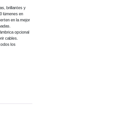
, brillantes y
00 lúmenes en
erten en la mejor
inadas.
lámbrica opcional
rir cables.
todos los