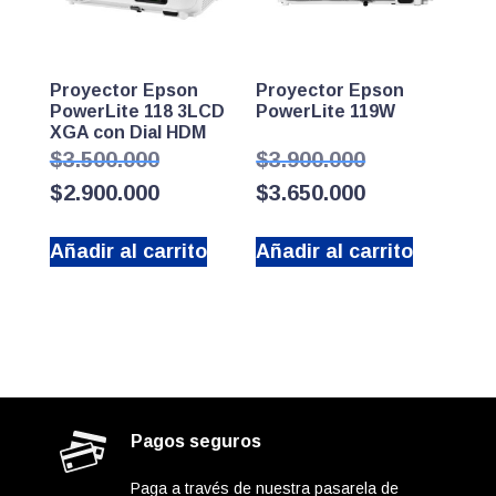
Proyector Epson
Proyector Epson
PowerLite 118 3LCD
PowerLite 119W
XGA con Dial HDM
El
El
$
3.500.000
$
3.900.000
precio
precio
El
El
$
2.900.000
$
3.650.000
original
original
precio
precio
era:
era:
actual
actual
$3.500.000.
$3.900.000.
Añadir al carrito
Añadir al carrito
es:
es:
$2.900.000.
$3.650.000.
Pagos seguros
Paga a través de nuestra pasarela de