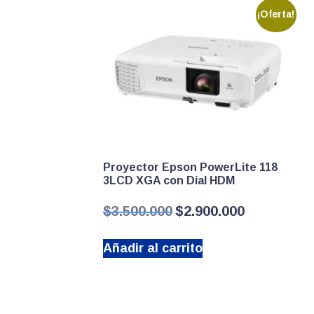
¡Oferta!
Proyector Epson PowerLite 118
3LCD XGA con Dial HDM
El
El
$
3.500.000
$
2.900.000
precio
precio
original
actual
Añadir al carrito
era:
es:
$3.500.000.
$2.900.000.