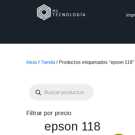
Impr
Inicio
/
Tienda
/ Productos etiquetados “epson 118”
Búsqueda
de
productos
Filtrar por precio
epson 118