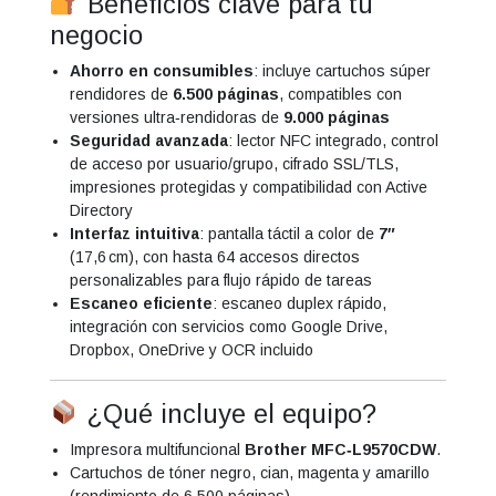
Beneficios clave para tu
negocio
Ahorro en consumibles
: incluye cartuchos súper
rendidores de
6.500 páginas
, compatibles con
versiones ultra‑rendidoras de
9.000 páginas
Seguridad avanzada
: lector NFC integrado, control
de acceso por usuario/grupo, cifrado SSL/TLS,
impresiones protegidas y compatibilidad con Active
Directory
Interfaz intuitiva
: pantalla táctil a color de
7″
(17,6 cm), con hasta 64 accesos directos
personalizables para flujo rápido de tareas
Escaneo eficiente
: escaneo duplex rápido,
integración con servicios como Google Drive,
Dropbox, OneDrive y OCR incluido
¿Qué incluye el equipo?
Impresora multifuncional
Brother MFC‑L9570CDW
.
Cartuchos de tóner negro, cian, magenta y amarillo
(rendimiento de 6.500 páginas).