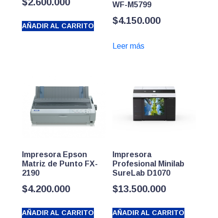
$
2.600.000
WF-M5799
$
4.150.000
AÑADIR AL CARRITO
Leer más
Impresora Epson
Impresora
Matriz de Punto FX-
Profesional Minilab
2190
SureLab D1070
$
4.200.000
$
13.500.000
AÑADIR AL CARRITO
AÑADIR AL CARRITO