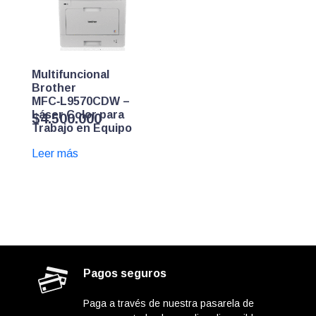
Multifuncional
Brother
MFC‑L9570CDW –
Láser Color para
$
4.500.000
Trabajo en Equipo
Leer más
Pagos seguros
Paga a través de nuestra pasarela de