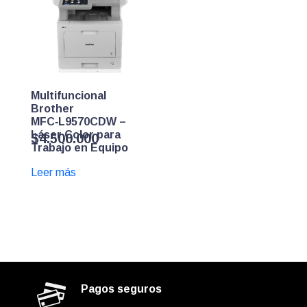
Multifuncional
Brother
MFC‑L9570CDW –
Láser Color para
$
4.500.000
Trabajo en Equipo
Leer más
Pagos seguros