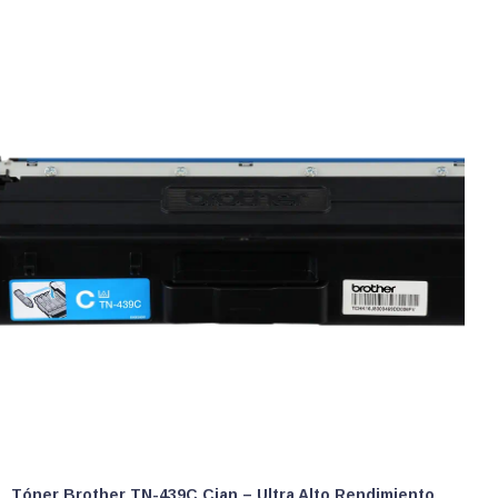
Tóner Brother TN-439C Cian – Ultra Alto Rendimiento