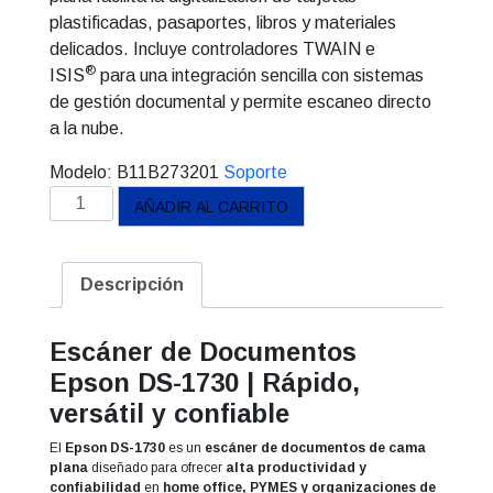
plastificadas, pasaportes, libros y materiales
delicados. Incluye controladores TWAIN e
®
ISIS
para una integración sencilla con sistemas
de gestión documental y permite escaneo directo
a la nube.
Modelo:
B11B273201
Soporte
Escáner
AÑADIR AL CARRITO
WorkForce
DS-
1730
Descripción
cantidad
Escáner de Documentos
Epson DS-1730 | Rápido,
versátil y confiable
El
Epson DS-1730
es un
escáner de documentos de cama
plana
diseñado para ofrecer
alta productividad y
confiabilidad
en
home office, PYMES y organizaciones de