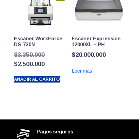
Escáner WorkForce
Escáner Expression
DS-730N
12000XL – PH
El
$
3.350.000
$
20.000.000
precio
El
$
2.500.000
Leer más
original
precio
AÑADIR AL CARRITO
era:
actual
$3.350.000.
es:
$2.500.000.
Pagos seguros