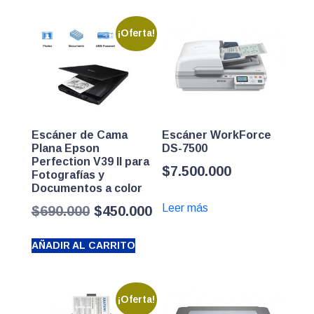
¡Oferta!
Escáner de Cama
Escáner WorkForce
Plana Epson
DS-7500
Perfection V39 II para
$
7.500.000
Fotografías y
Documentos a color
Leer más
El
El
$
690.000
$
450.000
precio
precio
AÑADIR AL CARRITO
original
actual
era:
es:
$690.000.
$450.000.
¡Oferta!