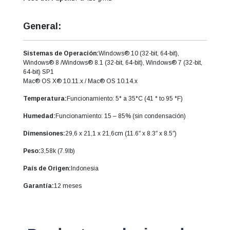
General:
Sistemas de Operación:
Windows® 10 (32-bit, 64-bit),
Windows® 8 /Windows® 8.1 (32-bit, 64-bit), Windows® 7 (32-bit,
64-bit) SP1
Mac® OS X® 10.11.x / Mac® OS 10.14.x
Temperatura:
Funcionamiento: 5° a 35°C (41 ° to 95 °F)
Humedad:
Funcionamiento: 15 – 85% (sin condensación)
Dimensiones:
29,6 x 21,1 x 21,6cm (11.6″ x 8.3″ x 8.5″)
Peso:
3,58k (7.9lb)
País de Origen:
Indonesia
Garantía:
12 meses