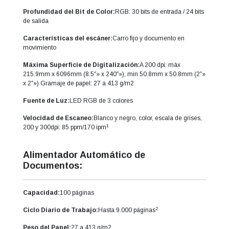
Profundidad del Bit de Color:
RGB: 30 bits de entrada / 24 bits
de salida
Características del escáner:
Carro fijo y documento en
movimiento
Máxima Superficie de Digitalización:
A 200 dpi: máx
215.9mm x 6096mm (8.5″» x 240″»); min 50.8mm x 50.8mm (2″»
x 2″») Gramaje de papel: 27 a 413 g/m2
Fuente de Luz:
LED RGB de 3 colores
Velocidad de Escaneo:
Blanco y negro, color, escala de grises,
1
200 y 300dpi: 85 ppm/170 ipm
Alimentador Automático de
Documentos:
Capacidad:
100 páginas
2
Ciclo Diario de Trabajo:
Hasta 9.000 páginas
Peso del Papel:
27 a 413 g/m2