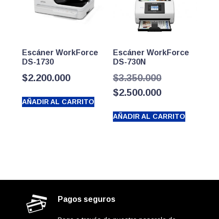
Escáner WorkForce
Escáner WorkForce
DS-1730
DS-730N
El
$
2.200.000
$
3.350.000
precio
El
$
2.500.000
AÑADIR AL CARRITO
original
precio
AÑADIR AL CARRITO
era:
actual
$3.350.000.
es:
$2.500.000.
Pagos seguros