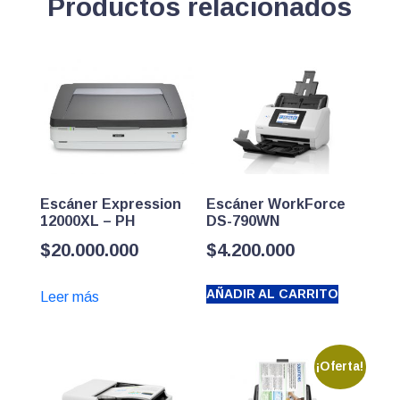
Productos relacionados
Escáner Expression
Escáner WorkForce
12000XL – PH
DS-790WN
$
20.000.000
$
4.200.000
AÑADIR AL CARRITO
Leer más
¡Oferta!