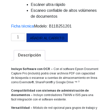
Escáner ultra rápido
Escaneo confiable de altos volúmenes
de documentos
Ficha técnica
Modelo:
B11B251201
Escáner
AÑADIR AL CARRITO
WorkForce
DS-
970
Descripción
cantidad
Incluye Software con OCR –
Con el sotfware Epson Document
Capture Pro (incluido) podrá crear archivos PDF con capacidad
de búsqueda o escanear a cuentas de almacenamiento en línea
3
como Evernote®, SharePoint® y Google Drive ™
Compatibilidad con sistemas de administración de
documentos –
Incluye controladores TWAIN e ISIS para una
fácil integración con el software existente.
Versatilidad –
Módulo de red opcional para grupos de trabajo y