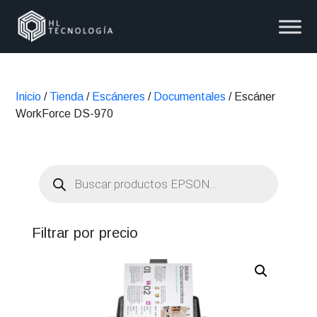
Inicio
/
Tienda
/
Escáneres
/
Documentales
/ Escáner
WorkForce DS-970
Búsqueda
de
productos
Filtrar por precio