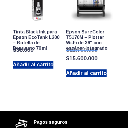
Tinta Black Ink para
Epson SureColor
Epson EcoTank L200
T5170M – Plotter
– Botella de
Wi‑Fi de 36″ con
Repuesto 70 ml
escáner integrado
El
$
38.000
$
21.700.000
precio
El
$
15.600.000
original
precio
Añadir al carrito
era:
actual
$21.700.000.
Añadir al carrito
es:
$15.600.000.
Pagos seguros