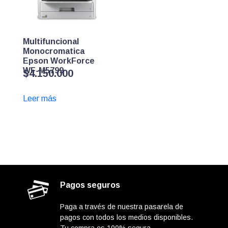
Multifuncional
Monocromatica
Epson WorkForce
WF-M5799
$
4.150.000
Leer más
Pagos seguros
Paga a través de nuestra pasarela de
pagos con todos los medios disponibles.
Tu compra es 100% segura.