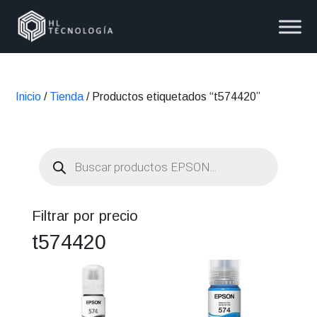
Inicio
/
Tienda
/ Productos etiquetados “t574420”
Búsqueda
de
productos
Filtrar por precio
t574420