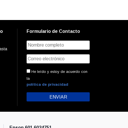
to
Formulario de Contacto
asta
He leído y estoy de acuerdo con
la
política de privacidad
Epson 601 6024751