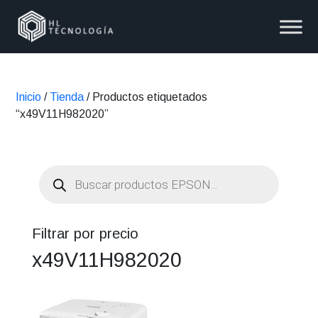
Inicio
/
Tienda
/ Productos etiquetados
“x49V11H982020”
Búsqueda
de
productos
Filtrar por precio
x49V11H982020