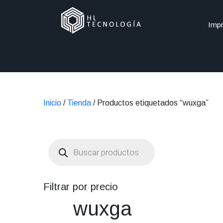
Impr
Inicio
/
Tienda
/ Productos etiquetados “wuxga”
Búsqueda
de
productos
Filtrar por precio
wuxga