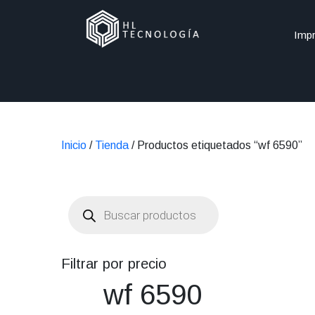
Impr
Inicio
/
Tienda
/ Productos etiquetados “wf 6590”
Búsqueda
de
productos
Filtrar por precio
wf 6590