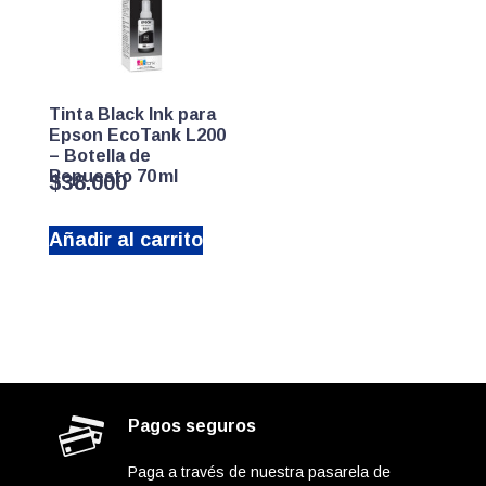
Tinta Black Ink para
Epson EcoTank L200
– Botella de
Repuesto 70 ml
$
38.000
Añadir al carrito
Pagos seguros
Paga a través de nuestra pasarela de