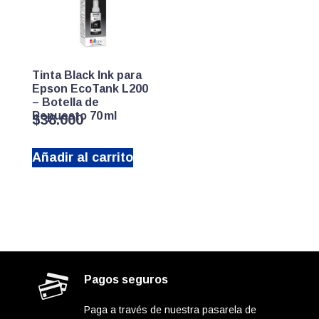
Tinta Black Ink para
Epson EcoTank L200
– Botella de
Repuesto 70 ml
$
38.000
Añadir al carrito
Pagos seguros
Paga a través de nuestra pasarela de